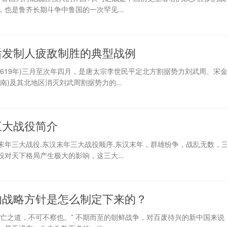
也是鲁齐长期斗争中鲁国的一次罕见...
后发制人疲敌制胜的典型战例
619年)三月至次年四月，是唐太宗李世民平定北方割据势力刘武周、宋
南)及其北地区消灭刘武周割据势力的...
三大战役简介
末年三大战役.东汉末年三大战役顺序.东汉末年，群雄纷争，战乱无数，
对天下格局产生极大的影响，这三大...
的战略方针是怎么制定下来的？
存亡之道，不可不察也。” 不期而至的朝鲜战争，对百废待兴的新中国来说