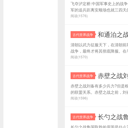
飞夺泸定桥:中国军事史上的战
军的追兵距离安顺场也就三四天的
阅读(1576)
和通泊之
古代世界战争
清朝以武力征服天下，在清朝前
战争，最终才将其彻底降服。在与
阅读(1570)
赤壁之战
古代世界战争
赤壁之战刘备有多少兵力?但是
的联盟关系。赤壁之战之前，刘备
阅读(1596)
长勺之战
古代世界战争
长勺之战鲁国取胜的原因是什么