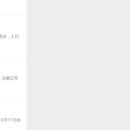
进步，人们
，击败辽军
2月17日由