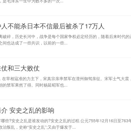
是毛泽东一生中为数不多的一次...
人不能杀日本不信最后被杀了17万人
离破碎，历史长河中，战争是每个国家争权必定经历的，随着后来时代的
间也达成了一些共识，以前的一些...
胜仗和三大败仗
战，在宰相寇准的力主下，宋真宗亲率禁军在澶州御驾亲征。宋军士气大震
的禁军果然了得。同时杨延昭军也...
介 安史之乱的影响
哪些?安史之乱是谁发动的?安史之乱的过程.公元755年12月16日至763年
叛乱，史称“安史之乱”;又由于爆发于...