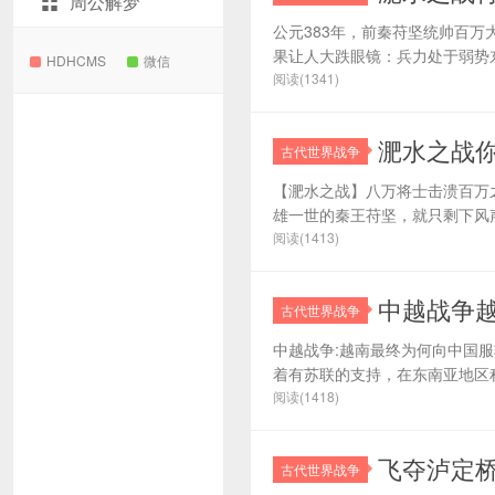
周公解梦
公元383年，前秦苻坚统帅百
果让人大跌眼镜：兵力处于弱势东
HDHCMS
微信
阅读(1341)
淝水之战
古代世界战争
【淝水之战】八万将士击溃百万
雄一世的秦王苻坚，就只剩下风声
阅读(1413)
中越战争
古代世界战争
中越战争:越南最终为何向中国服
着有苏联的支持，在东南亚地区积
阅读(1418)
飞夺泸定
古代世界战争