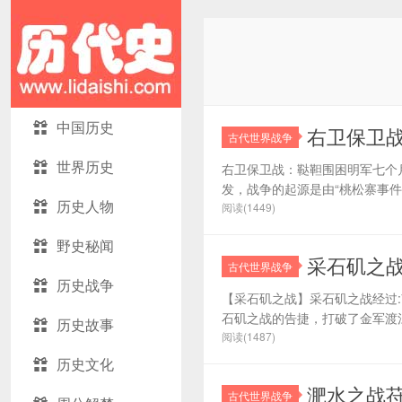
中国历史
右卫保卫
古代世界战争
世界历史
右卫保卫战：鞑靼围困明军七个月
发，战争的起源是由“桃松寨事件”
历史人物
阅读(1449)
野史秘闻
采石矶之战
古代世界战争
历史战争
【采石矶之战】采石矶之战经过:
石矶之战的告捷，打破了金军渡江
历史故事
阅读(1487)
历史文化
淝水之战
古代世界战争