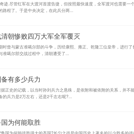
争奇迹.尽管红军在大渡河首渡告捷，但按照最快速度，全军渡河也需要一
路程了。于是中央决定，在此兵分两...
战清朝惨败四万大军全军覆灭
期时曾与蒙古准噶尔部的斗争，历经康熙、雍正、乾隆三位皇帝，进行了长
准噶尔部交战过程中，清朝遭受了...
刘备有多少兵力
根据正史的记载，以当时孙刘兵力之悬殊，是依附和被依附的关系，并不
的兵力是2万左右，还是2千左右呢?...
鲁国为何能取胜
?鲁国为何能战胜强大的齐国?长勺之战是中国历史上著名的以少胜多的战