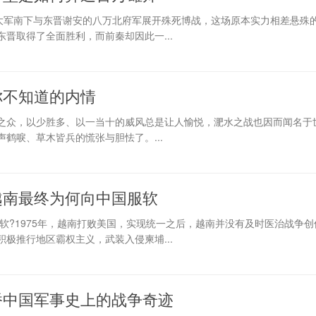
万大军南下与东晋谢安的八万北府军展开殊死博战，这场原本实力相差悬殊
晋取得了全面胜利，而前秦却因此一...
你不知道的内情
之众，以少胜多、以一当十的威风总是让人愉悦，淝水之战也因而闻名于
鹤唳、草木皆兵的慌张与胆怯了。...
越南最终为何向中国服软
软?1975年，越南打败美国，实现统一之后，越南并没有及时医治战争
极推行地区霸权主义，武装入侵柬埔...
桥中国军事史上的战争奇迹