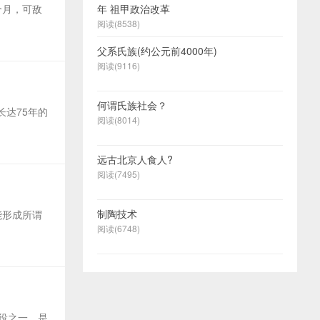
个月，可敌
年 祖甲政治改革
阅读(8538)
父系氏族(约公元前4000年)
阅读(9116)
何谓氏族社会？
达75年的
阅读(8014)
远古北京人食人?
阅读(7495)
制陶技术
能形成所谓
阅读(6748)
役之一，是