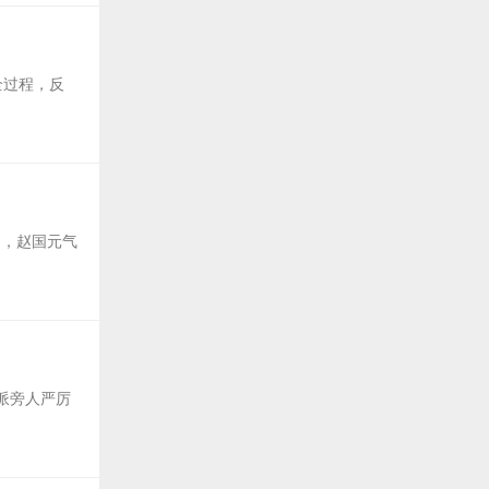
全过程，反
名，赵国元气
派旁人严厉