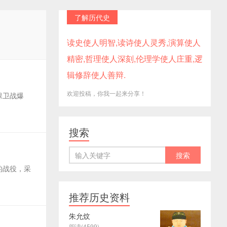
了解历代史
读史使人明智,读诗使人灵秀,演算使人
精密,哲理使人深刻,伦理学使人庄重,逻
辑修辞使人善辩.
欢迎投稿，你我一起来分享！
保卫战爆
搜索
的战役，采
推荐历史资料
朱允炆
阅读(4599)