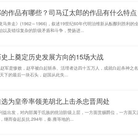
郎的作品有哪些？司马辽太郎的作品有什么特点
奔走》(1962～1966)，叙述19世纪60年代明治维新从酝酿到胜利的
以及错综复杂的阶级矛盾和斗争，赞扬进...
史上奠定历史发展方向的15场大战
而且赵军是惨败，赵卒被白起斩杀、活埋者达四十五万人，成就白起杀神之
天下的最后一块石头，赵国从此失...
推选为皇帝率领羌胡北上击杀忠晋周处
利益出发，对内部属于氐族的统治阶级上层，一方面赏赐爵位，一方面又
继而奋起反抗.294年，秦.雍等地的...