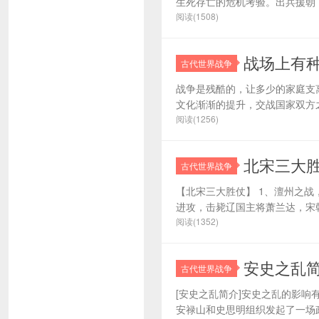
生死存亡的危机考验。出兵援朝，
阅读(1508)
战场上有种
古代世界战争
战争是残酷的，让多少的家庭支
文化渐渐的提升，交战国家双方之
阅读(1256)
北宋三大
古代世界战争
【北宋三大胜仗】 1、澶州之
进攻，击毙辽国主将萧兰达，宋朝
阅读(1352)
安史之乱简
古代世界战争
[安史之乱简介]安史之乱的影响有
安禄山和史思明组织发起了一场政治