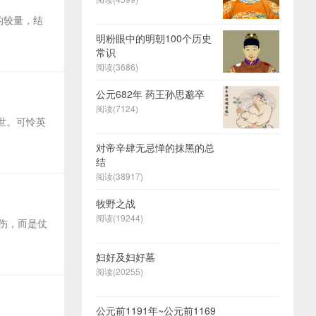
的较量，结
明粉眼中的明朝100个历史
常识
阅读(3686)
公元682年 药王孙思邈卒
阅读(7124)
世。可怜英
对帝辛肆无忌惮的抹黑的总
结
阅读(38917)
牧野之战
阅读(19244)
创伤，而是仗
妇好及妇好墓
阅读(20255)
公元前1191年~公元前1169