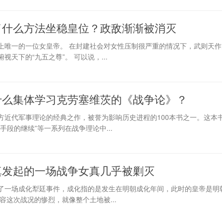
了什么方法坐稳皇位？政敌渐渐被消灭
上唯一的一位女皇帝。 在封建社会对女性压制很严重的情况下，武则天作
天下的“九五之尊”。 可以说，...
什么集体学习克劳塞维茨的《战争论》？
方近代军事理论的经典之作，被誉为影响历史进程的100本书之一。这本
手段的继续”等一系列在战争理论中...
真发起的一场战争女真几乎被剿灭
了一场成化犁廷事件，成化指的是发生在明朝成化年间，此时的皇帝是明
容这次战况的惨烈，就像整个土地被...