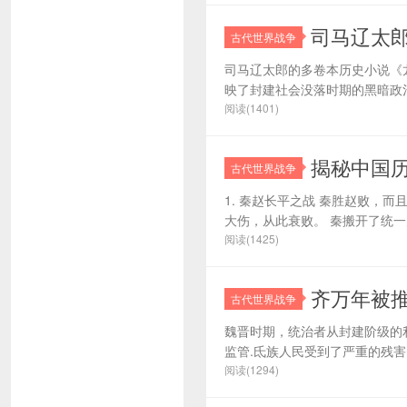
司马辽太
古代世界战争
司马辽太郎的多卷本历史小说《龙马
映了封建社会没落时期的黑暗政治
阅读(1401)
揭秘中国历
古代世界战争
1. 秦赵长平之战 秦胜赵败，
大伤，从此衰败。 秦搬开了统一
阅读(1425)
齐万年被
古代世界战争
魏晋时期，统治者从封建阶级的
监管.氐族人民受到了严重的残害，
阅读(1294)