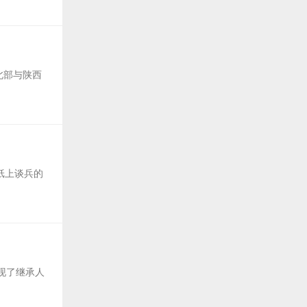
北部与陕西
纸上谈兵的
现了继承人