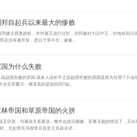
刘邦自起兵以来最大的惨败
，项羽建立西楚政权，并对诸王进行分封，刘邦被封为汉中王，封地在四川
带还没有被开发，是以寸草不生，被秦...
赵国为什么失败
之战赵国失败的原因.很多人说长平之战赵国失败的原因是因为任用了只会
会全军覆灭。难道真的是如此吗?如...
森林帝国和草原帝国的火拼
疑忌宗室，与诸叔关系紧张。晚年在政治腐败、军事无能的情况下，又出
章宗死，元妃李氏等按章宗旨意立其叔永济...