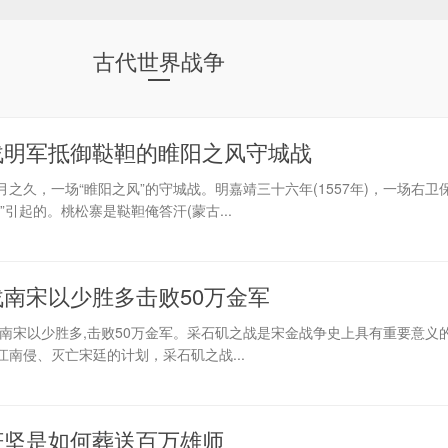
古代世界战争
战明军抵御鞑靼的睢阳之风守城战
之久，一场“睢阳之风”的守城战。明嘉靖三十六年(1557年)，一场右卫
引起的。桃松寨是鞑靼俺答汗(蒙古...
南宋以少胜多击败50万金军
南宋以少胜多,击败50万金军。采石矶之战是宋金战争史上具有重要意义
南侵、灭亡宋廷的计划，采石矶之战...
苻坚是如何葬送百万雄师