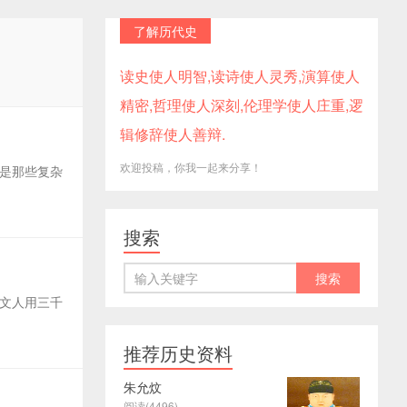
了解历代史
读史使人明智,读诗使人灵秀,演算使人
精密,哲理使人深刻,伦理学使人庄重,逻
辑修辞使人善辩.
欢迎投稿，你我一起来分享！
是那些复杂
搜索
文人用三千
推荐历史资料
朱允炆
阅读(4496)