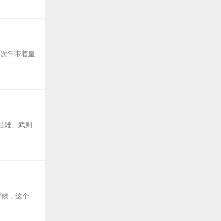
，次年带着皇
吕雉、武则
时候，这个