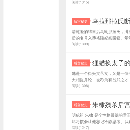
阅读(1315)
乌拉那拉氏
后宫秘史
清乾隆的继皇后乌喇那拉氏，满洲
后的名号入葬裕陵妃嫔园寝。堂堂
阅读(1309)
狸猫换太子
后宫秘史
她是一个街头卖艺女，又是一位
天相提并论，被称为有吕武之才，
阅读(1308)
朱棣残杀后
后宫秘史
明成祖 朱棣 是个性格暴躁的
坏习惯会让他忘记冷静思考、认真
阅读(1247)