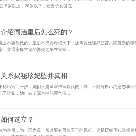
5岁以上，20岁以下，还要子女健在...
平介绍同治皇后怎么死的？
也是不容易做的。皇后不仅要母仪天下，还需要处理好三宫六院复杂的妻
，普通家庭常见的婆媳之争在皇室...
的关系揭秘珍妃坠井真相
不得出宫门一步，她们只是皇室传宗接代的工具，不能有自己的意志和个
子珍妃，她打破了深宫中的死气沉...
后如何选立？
称为皇后，为一国之母，所以要有母仪天下的风范，这是历朝历代选择皇