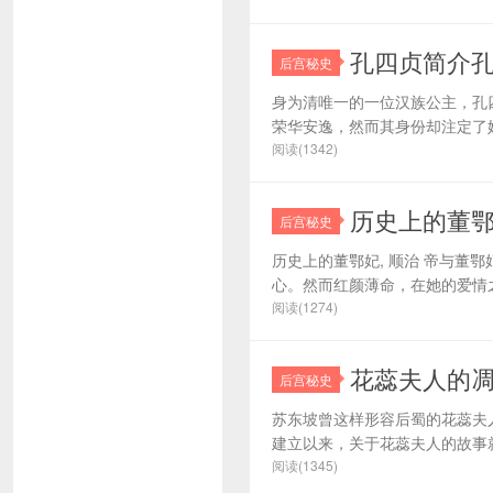
孔四贞简介
后宫秘史
身为清唯一的一位汉族公主，孔
荣华安逸，然而其身份却注定了她
阅读(1342)
历史上的董
后宫秘史
历史上的董鄂妃, 顺治 帝与董
心。然而红颜薄命，在她的爱情之
阅读(1274)
花蕊夫人的凋
后宫秘史
苏东坡曾这样形容后蜀的花蕊夫
建立以来，关于花蕊夫人的故事就
阅读(1345)