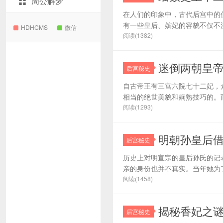
周公解梦
在人们的印象中，古代后宫中的
有一些皇后、嫔妃的容貌不仅不漂
HDHCMS
微信
阅读(1382)
迷倒两朝皇
后宫秘史
自古帝王有三宫六院七十二妃，
相当的绝世美貌和娴熟技巧的。而
阅读(1293)
明朝孙皇后
后宫秘史
历史上对明宣宗的皇后孙氏的记
亲的身份也并不真实。当年她为了
阅读(1458)
揭秘香妃之谜
后宫秘史