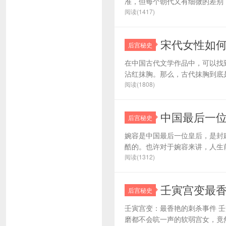
准，但每个朝代又有细微的差别，
阅读(1417)
宋代女性如
后宫秘史
在中国古代文学作品中，可以找
沾红抹胸。那么，古代抹胸到底是
阅读(1808)
中国最后一
后宫秘史
婉容是中国最后一位皇后，是封
酷的。也许对于婉容来讲，人生前
阅读(1312)
壬寅宫变最
后宫秘史
壬寅宫变：最香艳的刺杀事件 
磨都不会吭一声的软弱宫女，竟然