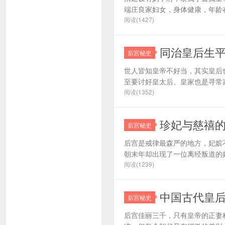
端庄良家妇女，身体健康，年龄在1
阅读(1427)
同治皇后生
后宫秘史
世人皆知皇帝不好当，其实皇后
至要讨好皇太后。皇家也是寻常家
阅读(1352)
珍妃与慈禧
后宫秘史
后宫是戒律最森严的地方，妃嫔
朝末年却出现了一位离经叛道的妃
阅读(1239)
中国古代皇
后宫秘史
后宫佳丽三千，只有皇帝的正妻