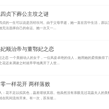
孔四贞下葬公主坟之谜
四贞的一生可以说是历经坎坷。由于父母早逝，她一直在宫中生活，原以
无法选择自己的命运。她一次又一...
鄂妃顺治帝与董鄂妃之恋
鄂妃之恋 一个美丽动人的女子，一位风姿卓绝的佳人，她用她的柔情换得
花还未凋谢之时就早早地离开了人世...
零一样花开 两样落败
人：花不足以拟其色，蕊差堪状其容。他虽然没有亲眼见过花蕊夫人的美
在民间流传开来。有一次，苏东坡...