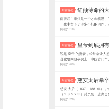
红颜薄命的
后宫秘史
南唐后主李煜是一个才华横溢、
一生中留下了许多不朽的词作。这
阅读(1310)
皇帝到底拥
后宫秘史
说起 皇帝 的妻妾，经常会让人
县党建网但事实上，中国古代帝王
阅读(1269)
慈安太后暴
后宫秘史
慈安 太后（1837～1881
（１８５２年）封贞嫔，进贞贵妃
阅读(1320)