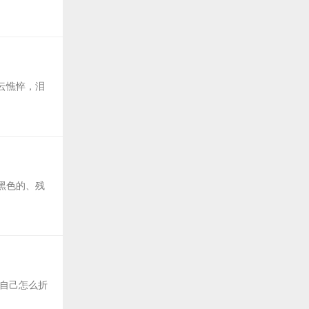
云憔悴，泪
黑色的、残
自己怎么折