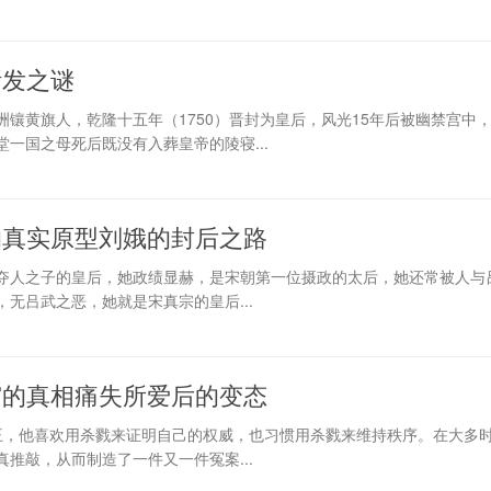
断发之谜
镶黄旗人，乾隆十五年（1750）晋封为皇后，风光15年后被幽禁宫中
一国之母死后既没有入葬皇帝的陵寝...
的真实原型刘娥的封后之路
夺人之子的皇后，她政绩显赫，是宋朝第一位摄政的太后，她还常被人与
无吕武之恶，她就是宋真宗的皇后...
宫的真相痛失所爱后的变态
君王，他喜欢用杀戮来证明自己的权威，也习惯用杀戮来维持秩序。在大多
推敲，从而制造了一件又一件冤案...