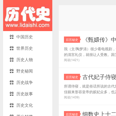
中国历史
《甄嬛传》
后宫秘史
世界历史
我（文/陶梦清）很少看电视剧
的清宫礼仪，就很让人受教。因为
历史人物
阅读(1421)
野史秘闻
古代妃子侍
后宫秘史
历史战争
所谓侍寝，就是俗话所说的古代
佳丽来形容皇帝的嫔妃众多，也正
历史故事
阅读(1439)
历史文化
细数史上十
后宫秘史