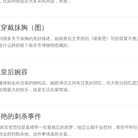
比如明朝选后大多从民间选，而唐...
何穿戴抹胸（图）
到很多关于抹胸的美好描述。如南唐后主李煜的《谢新恩》写的双鬟不整
什么样的呢？南京市博物馆收藏的...
位皇后婉容
建体制走向没落的牺牲品。她跟溥仪之间有过美好回忆，但大部分回忆是
期最大的快乐，就是生活在紫禁城...
香艳的刺杀事件
壬寅宫变恐怕是嘉靖帝一生最难忘的噩梦，他怎么都不会想到，那些平时任
会想到勒杀他。这件事情虽然令嘉...