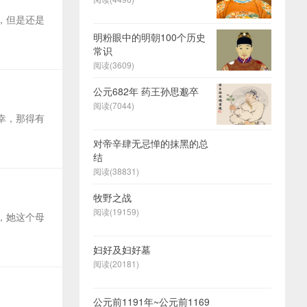
，但是还是
明粉眼中的明朝100个历史
常识
阅读(3609)
公元682年 药王孙思邈卒
阅读(7044)
幸，那得有
对帝辛肆无忌惮的抹黑的总
结
阅读(38831)
牧野之战
阅读(19159)
，她这个母
妇好及妇好墓
阅读(20181)
公元前1191年~公元前1169