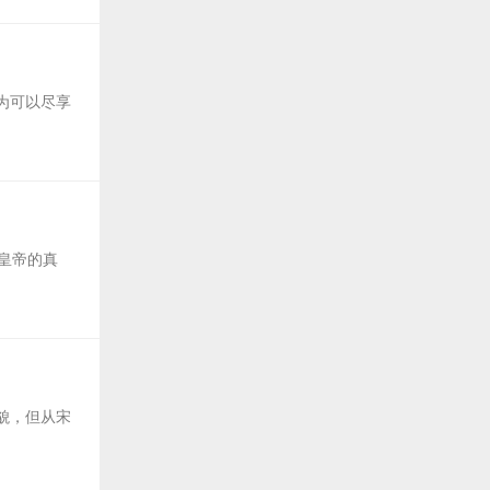
为可以尽享
了皇帝的真
貌，但从宋