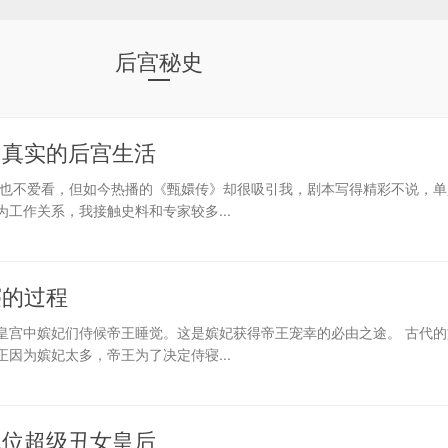
后宫秘史
中真实的后宫生活
，也不爱看，但如今热播的《甄嬛传》却很吸引我，剧本写得精彩不说，单
工作关系，我接触史料和专家较多...
寝的过程
皇宫中嫔妃们侍候帝王睡觉。这是嫔妃获得帝王宠幸的必由之途。 古代的
因为嫔妃太多，帝王为了决定侍寝...
二位超级丑女皇后