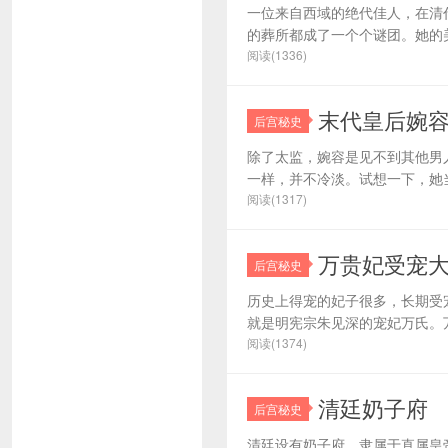
一位来自西域的绝代佳人，在清
的葬所都成了一个个谜团。她的美
阅读(1336)
末代皇后婉
后宫秘史
除了太监，婉容是见不到其他男
一样，并不冷淡。试想一下，她当
阅读(1317)
万贵妃受宠
后宫秘史
历史上得宠的妃子很多，长期受
就是明宪宗朱见深的宠妃万氏。万
阅读(1374)
清廷奶子府
后宫秘史
清廷设有奶子府，隶属于直属皇