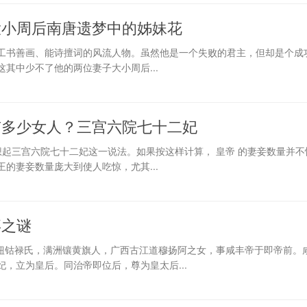
大小周后南唐遗梦中的姊妹花
工书善画、能诗擅词的风流人物。虽然他是一个失败的君主，但却是个成
其中少不了他的两位妻子大小周后...
有多少女人？三宫六院七十二妃
想起三宫六院七十二妃这一说法。如果按这样计算， 皇帝 的妻妾数量并
的妻妾数量庞大到使人吃惊，尤其...
卒之谜
年），钮钴禄氏，满洲镶黄旗人，广西古江道穆扬阿之女，事咸丰帝于即帝前。
，立为皇后。同治帝即位后，尊为皇太后...