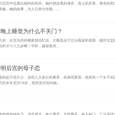
代后宫中绽露出独特的风华。她扑朔迷离的身世、身上的异香、离奇的死
貌，她的故事，为人们世代传颂。...
容晚上睡觉为什么不关门？
人的，出宫后的孙耀庭曾回忆说，大概是由于过分孤寂的原因，她对太监
时才十八九岁啊！平时，婉容夜间...
大明后宫的母子恋
宠的妃子也不少，这些人大多以色事君，色衰而爱弛，然而有一个女子却
氏年长宪宗19岁，然而宪宗却对她...
帝指挥的锦衣卫。清宫规定，每个季节，京郊两县、各大衙门，广泛寻找