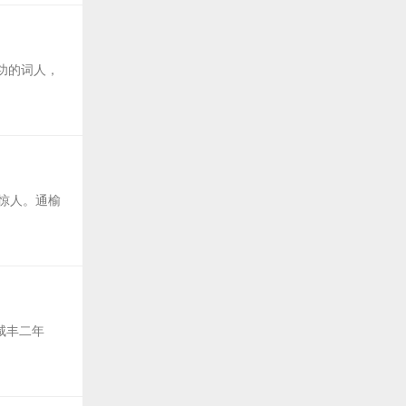
功的词人，
不惊人。通榆
咸丰二年