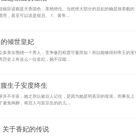
佳丽应该都是天香国色，美艳绝伦。当然绝大部分的后妃的确是很美貌的
亮，甚至可以说是很丑。 1、黄帝...
帝的倾世皇妃
众多美女围绕一个男人，竞争惨烈程度可量而知！所以能够得到帝王的宠
历史上有这么一位皇妃，她不仅能...
借腹生子安度终生
录并不丰富，她之所以被后人记住，是因为她是明英宗的母亲。而事实上
避免殉葬，将宫人与宣宗生的的儿...
 关于香妃的传说