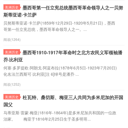
墨西哥第一任立宪总统墨西哥革命领导人之一贝努
美洲历史
斯蒂亚诺·卡兰萨
贝努斯蒂亚诺·卡兰萨(1859年12月29日-1920年5月21日)，墨西
哥第一任立宪总统，墨西哥革命领导人之一。...
阅读(1264)
墨西哥1910-1917年革命时之北方农民义军领袖潘
美洲历史
乔·比利亚
何塞·多罗提欧·阿朗戈·阿蓝布拉(1878年6月5日-1923年7月20日)
化名法兰西斯可·比利亚[注 6]绰号是潘乔·...
阅读(1252)
杜瓦特、桑切斯、梅亚三人共同为多米尼加的开国
美洲历史
国父
马蒂亚斯·雷蒙·梅亚(1816年-1864年)是多米尼加共和国的一位政
治家。 梅亚于1816年2月25日生于圣多明哥...