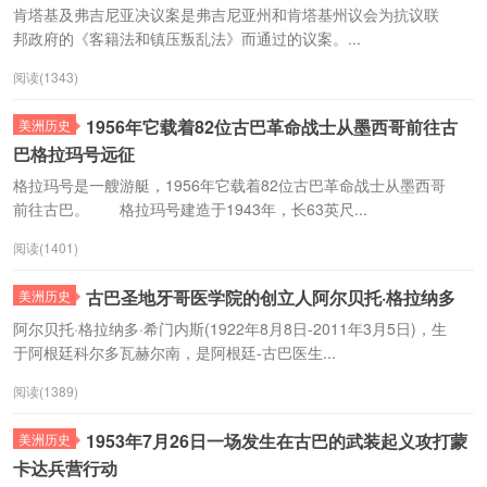
肯塔基及弗吉尼亚决议案是弗吉尼亚州和肯塔基州议会为抗议联
邦政府的《客籍法和镇压叛乱法》而通过的议案。...
阅读(1343)
1956年它载着82位古巴革命战士从墨西哥前往古
美洲历史
巴格拉玛号远征
格拉玛号是一艘游艇，1956年它载着82位古巴革命战士从墨西哥
前往古巴。 格拉玛号建造于1943年，长63英尺...
阅读(1401)
古巴圣地牙哥医学院的创立人阿尔贝托·格拉纳多
美洲历史
阿尔贝托·格拉纳多·希门内斯(1922年8月8日-2011年3月5日)，生
于阿根廷科尔多瓦赫尔南，是阿根廷-古巴医生...
阅读(1389)
1953年7月26日一场发生在古巴的武装起义攻打蒙
美洲历史
卡达兵营行动