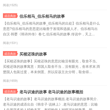
阅读(1525)
伯乐相马_伯乐相马的故事
成语典故
【伯乐相马_伯乐相马的故事_伯乐相马的出处】伯乐相马是什么
意思?伯乐相马的意思是比喻善于发现和选拔人才。伯乐相马出
自汉·韩婴《韩诗外传》卷七.伯乐相马的故事.传说中，天上...
阅读(1531)
买椟还珠的故事
成语典故
【买椟还珠的故事】买椟还珠的意思比喻没有眼光，取舍不当。
买椟还珠的故事寓意：郑国人取舍不当，没有眼光，舍本求末;而
楚国人包装过度，本末倒置。所以应该主次分明，取舍得...
阅读(1659)
老马识途的故事 老马识途的故事概括
成语典故
【老马识途的故事】老马识途的故事概括.老马识途的故事简介.
老马识途的成语出自《韩非子·说林上》.老马识途的意思：比喻
人生阅历多的人经验丰富，有经验的人对情况比较熟悉，能...