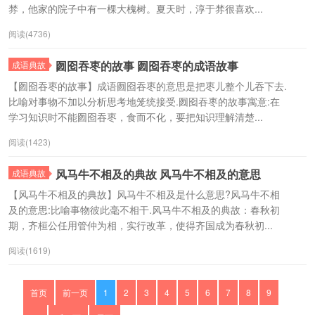
棼，他家的院子中有一棵大槐树。夏天时，淳于棼很喜欢...
阅读(4736)
囫囵吞枣的故事 囫囵吞枣的成语故事
成语典故
【囫囵吞枣的故事】成语囫囵吞枣的意思是把枣儿整个儿吞下去.
比喻对事物不加以分析思考地笼统接受.囫囵吞枣的故事寓意:在
学习知识时不能囫囵吞枣，食而不化，要把知识理解清楚...
阅读(1423)
风马牛不相及的典故 风马牛不相及的意思
成语典故
【风马牛不相及的典故】风马牛不相及是什么意思?风马牛不相
及的意思:比喻事物彼此毫不相干.风马牛不相及的典故：春秋初
期，齐桓公任用管仲为相，实行改革，使得齐国成为春秋初...
阅读(1619)
首页
前一页
1
2
3
4
5
6
7
8
9