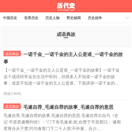
中国历史
世界历史
历史人物
野史秘闻
历史战争
历史故事
历史文化
周公解梦
成语典故
一诺千金_一诺千金的主人公是谁_一诺千金的故
成语典故
事
【一诺千金_一诺千金的主人公是谁_一诺千金的故事】一诺千金
这个成语经常会在生活中听到，但很多人不知道一诺千金的故
事，或是不知道一诺千金的主人公是谁。下面讲讲一诺千金的...
阅读(1906)
毛遂自荐_毛遂自荐的故事_毛遂自荐的意思
成语典故
毛遂自荐,毛遂自荐的故事,毛遂自荐的意思.毛遂自荐出自与《史
记·平原君虞卿列传》：“门下有毛遂者;前;自赞于平原君曰：‘遂闻
君将合从于楚;约与食客门下二十人偕;不外索。合少...