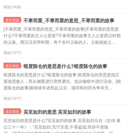
阅读(1438)
不寒而栗_不寒而栗的意思_不寒而栗的故事
成语典故
[不寒而栗_不寒而栗的意思_不寒而栗的故事]不寒而栗的意思是
什么?不寒而栗的主人公是谁?不寒而栗的故事主人公是西汉时期
的义纵。西汉汉武帝时期，有个名叫义纵的人。义纵姐姐义...
阅读(1577)
暗度陈仓的意思是什么?暗度陈仓的故事
成语典故
暗度陈仓的意思是什么?暗度陈仓的故事.暗度陈仓的意思是指正
面迷惑敌人，而从侧翼进行突然袭击。也比喻暗中进行活动。[暗
度陈仓的故事]秦朝末年农民起义后，项羽和刘邦为争夺天...
阅读(1577)
宾至如归的意思 宾至如归的故事
成语典故
宾至如归的意思是什么?宾至如归的故事.宾至如归出自《左传·襄
公三十一年》：“宾至如归;无宁灾患;不畏盗寇;而亦不患燥