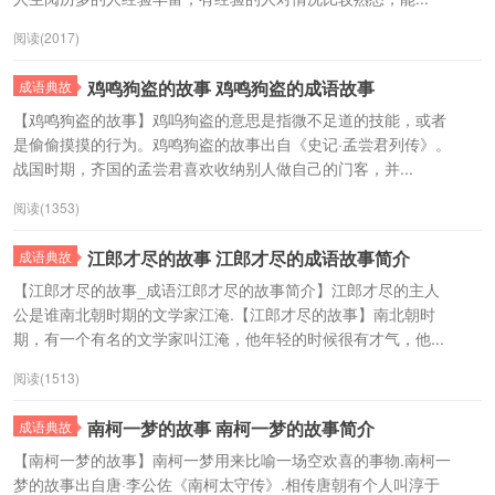
阅读(2017)
鸡鸣狗盗的故事 鸡鸣狗盗的成语故事
成语典故
【鸡鸣狗盗的故事】鸡呜狗盗的意思是指微不足道的技能，或者
是偷偷摸摸的行为。鸡鸣狗盗的故事出自《史记·孟尝君列传》。
战国时期，齐国的孟尝君喜欢收纳别人做自己的门客，并...
阅读(1353)
江郎才尽的故事 江郎才尽的成语故事简介
成语典故
【江郎才尽的故事_成语江郎才尽的故事简介】江郎才尽的主人
公是谁南北朝时期的文学家江淹.【江郎才尽的故事】南北朝时
期，有一个有名的文学家叫江淹，他年轻的时候很有才气，他...
阅读(1513)
南柯一梦的故事 南柯一梦的故事简介
成语典故
【南柯一梦的故事】南柯一梦用来比喻一场空欢喜的事物.南柯一
梦的故事出自唐·李公佐《南柯太守传》.相传唐朝有个人叫淳于