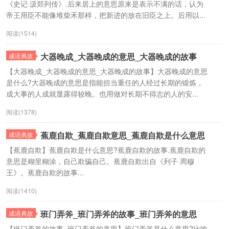
《史记·汲郑列传》.后来居上的意思原来是表示不满的话，认为
帝王用臣不能像堆柴禾那样，把新进的放在旧臣之上。后用以...
阅读(1514)
大器晚成_大器晚成的意思_大器晚成的故事
成语典故
【大器晚成_大器晚成的意思_大器晚成的故事】大器晚成的意思
是什么?大器晚成的意思是指能担当重任的人经过长期的锻炼，
成大事的人成就显露得较晚。也用做对长期不得志的人的安...
阅读(1378)
蕉鹿自欺_蕉鹿自欺意思_蕉鹿自欺是什么意思
成语典故
【蕉鹿自欺】蕉鹿自欺是什么意思?蕉鹿自欺的故事.蕉鹿自欺的
意思是糊里糊涂，自己欺骗自己。蕉鹿自欺出自《列子·周穆
王》。蕉鹿自欺的故事...
阅读(1410)
班门弄斧_班门弄斧的故事_班门弄斧的意思
成语典故
【班门弄斧的故事_班门弄斧的意思】班门弄斧是什么意思?比喻