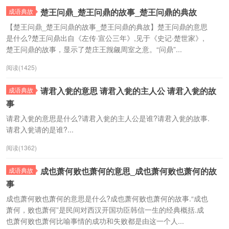
楚王问鼎_楚王问鼎的故事_楚王问鼎的典故
成语典故
【楚王问鼎_楚王问鼎的故事_楚王问鼎的典故】楚王问鼎的意思
是什么?楚王问鼎出自《左传·宣公三年》,见于《史记·楚世家》,
楚王问鼎的故事，显示了楚庄王觊觎周室之意。“问鼎”...
阅读(1425)
请君入瓮的意思 请君入瓮的主人公 请君入瓮的故
成语典故
事
请君入瓮的意思是什么?请君入瓮的主人公是谁?请君入瓮的故事.
请君入瓮请的是谁?...
阅读(1362)
成也萧何败也萧何的意思_成也萧何败也萧何的故
成语典故
事
成也萧何败也萧何的意思是什么?成也萧何败也萧何的故事.“成也
萧何，败也萧何”是民间对西汉开国功臣韩信一生的经典概括.成
也萧何败也萧何比喻事情的成功和失败都是由这一个人...