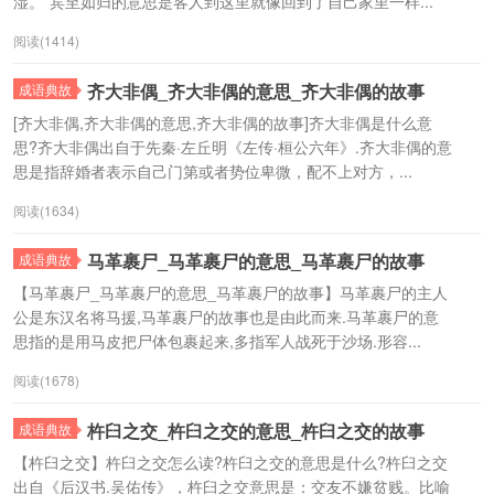
湿。”宾至如归的意思是客人到这里就像回到了自己家里一样...
阅读(1414)
齐大非偶_齐大非偶的意思_齐大非偶的故事
成语典故
[齐大非偶,齐大非偶的意思,齐大非偶的故事]齐大非偶是什么意
思?齐大非偶出自于先秦·左丘明《左传·桓公六年》.齐大非偶的意
思是指辞婚者表示自己门第或者势位卑微，配不上对方，...
阅读(1634)
马革裹尸_马革裹尸的意思_马革裹尸的故事
成语典故
【马革裹尸_马革裹尸的意思_马革裹尸的故事】马革裹尸的主人
公是东汉名将马援,马革裹尸的故事也是由此而来.马革裹尸的意
思指的是用马皮把尸体包裹起来,多指军人战死于沙场.形容...
阅读(1678)
杵臼之交_杵臼之交的意思_杵臼之交的故事
成语典故
【杵臼之交】杵臼之交怎么读?杵臼之交的意思是什么?杵臼之交
出自《后汉书.吴佑传》，杵臼之交意思是：交友不嫌贫贱。比喻