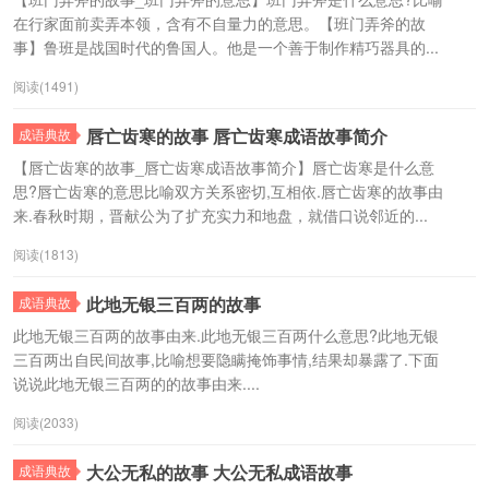
在行家面前卖弄本领，含有不自量力的意思。【班门弄斧的故
事】鲁班是战国时代的鲁国人。他是一个善于制作精巧器具的...
阅读(1491)
唇亡齿寒的故事 唇亡齿寒成语故事简介
成语典故
【唇亡齿寒的故事_唇亡齿寒成语故事简介】唇亡齿寒是什么意
思?唇亡齿寒的意思比喻双方关系密切,互相依.唇亡齿寒的故事由
来.春秋时期，晋献公为了扩充实力和地盘，就借口说邻近的...
阅读(1813)
此地无银三百两的故事
成语典故
此地无银三百两的故事由来.此地无银三百两什么意思?此地无银
三百两出自民间故事,比喻想要隐瞒掩饰事情,结果却暴露了.下面
说说此地无银三百两的的故事由来....
阅读(2033)
大公无私的故事 大公无私成语故事
成语典故