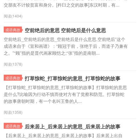
交朋友不计较贫富和身分。[杵臼之交的故事]东汉时期，有...
阅读(1404)
空前绝后的意思 空前绝后是什么意思
成语典故
空前绝后_空前绝后的意思_空前绝后是什么意思.空前绝后”这个
成语来自于《宣和画谱》：“顾冠于前，张绝于后，而道子乃兼有
之。”“顾”指的是晋代画家顾恺之;“张”指的是南朝...
阅读(1378)
打草惊蛇_打草惊蛇的意思_打草惊蛇的故事
成语典故
【打草惊蛇_打草惊蛇的意思_打草惊蛇的故事】打草惊蛇的意思
是什么?比喻因为行动不慎而使对方有了觉察和防范。打草惊蛇
的故事唐朝时期，有一个名叫王鲁的人...
阅读(1358)
后来居上_后来居上的意思_后来居上的故事
成语典故
【后来居上_后来居上的意思_后来居上的故事】后来居上出自