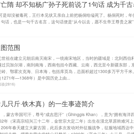
亡隋 却不知杨广孙子死前说了1句话 成为千古
可是却没被毒死，王行本见状又亲自上前把杨侗给缢死了。杨侗死时，年仅
句话，也是一句千古名言，这句话便是“从今以去，愿不生帝王尊贵之家”。.
版图范围
元世祖在建立元朝后南灭南宋，一统南宋地区，当时的疆域是：北到西伯
越过贝加尔湖，南到南海，西南包括今西藏、云南，西北至今新疆东部，
安岭、鄂霍次克海、日本海，包括库页岛，总面积超过1300多万平方千米
（1271年—1368年）是中国历史上由...
读(2816)
儿只斤·铁木真）的一生事迹简介
），蒙古帝国可汗，尊号“成吉思汗”（Ghinggis Khan），意为“拥有海洋
162年（宋高宗绍兴三十二年，金世宗大定二年）出生在漠北草原斡难河
1206年春天建立大蒙古国，此后多次发动对外征服战争，征服地域西达