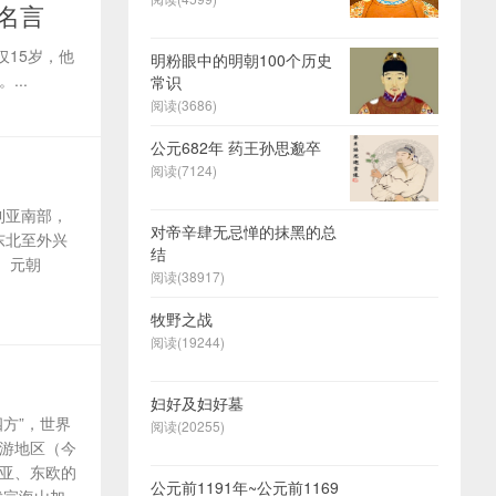
名言
15岁，他
明粉眼中的明朝100个历史
..
常识
阅读(3686)
公元682年 药王孙思邈卒
阅读(7124)
利亚南部，
对帝辛肆无忌惮的抹黑的总
东北至外兴
结
。元朝
阅读(38917)
牧野之战
阅读(19244)
妇好及妇好墓
四方”，世界
阅读(20255)
上游地区（今
中亚、东欧的
公元前1191年~公元前1169