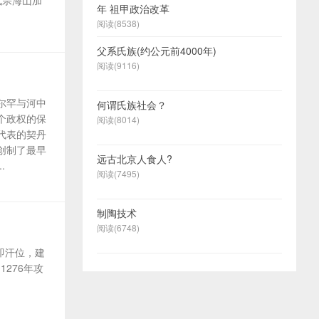
武宗海山加
年 祖甲政治改革
阅读(8538)
父系氏族(约公元前4000年)
阅读(9116)
尔罕与河中
何谓氏族社会？
个政权的保
阅读(8014)
代表的契丹
创制了最早
远古北京人食人?
.
阅读(7495)
制陶技术
阅读(6748)
即汗位，建
276年攻