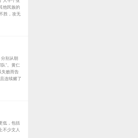
了大半个亚
其他民族的
不胜，攻无
，分别从朝
队”。黄仁
以失败而告
并且连续赌了
更低，包括
上不少文人