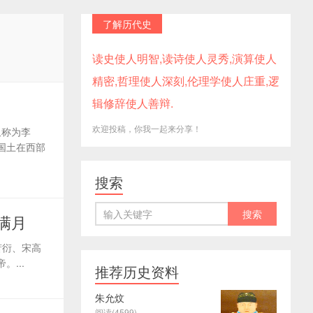
了解历代史
读史使人明智,读诗使人灵秀,演算使人
精密,哲理使人深刻,伦理学使人庄重,逻
辑修辞使人善辩.
欢迎投稿，你我一起来分享！
又称为李
国土在西部
搜索
满月
萧衍、宋高
...
推荐历史资料
朱允炆
阅读(4599)