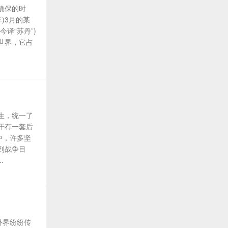
确保的时
)3月的某
译“苏丹”)
世界，它占
生，统一了
汗有一套后
中，许多坚
到战争目
.
外界纷纷传