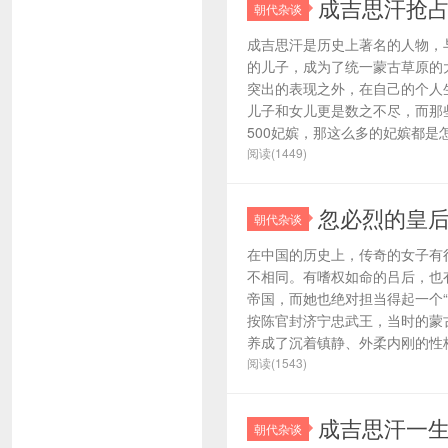
成吉思汗抢
朝代杂谈
成吉思汗是历史上著名的人物，
的儿子，成为了统一蒙古草原的
突出的表现之外，在自己的个人
儿子和女儿更是数之不尽，而那
500妃嫔，那这么多的妃嫔都是怎
阅读(1449)
忽必烈的皇
朝代杂谈
在中国的历史上，传奇的女子有
不相同。有嗜权如命的吕后，也
帝国，而她也绝对担当得起一个
按陈官封济宁忠武王，当时的蒙
养成了沉着镇静、外柔内刚的性格
阅读(1543)
成吉思汗一
朝代杂谈