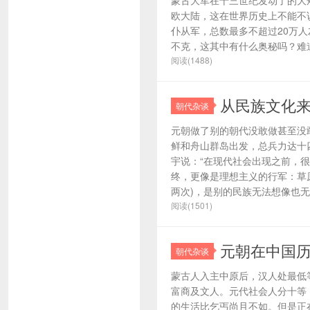
蒙古大军在十三世纪发动了的大
欧大陆，这在世界历史上不能不
仆从军，总数最多不超过20万
不克，这其中有什么奥秘吗？难道真
阅读(1488)
从民族文化
朝代杂谈
元朝做了别的朝代没敢做甚至没敢
鲜和舟山群岛出发，总兵力达十四
宇说：“在现代社会出现之前，
终，更像是理想主义的行军：草
两次)，是别的民族无法想像也无
阅读(1501)
元朝在中国
朝代杂谈
蒙古人入主中原后，汉人处最低
富商及文人。元代社会人分十等
的生活比乞丐尚且不如。但是正在