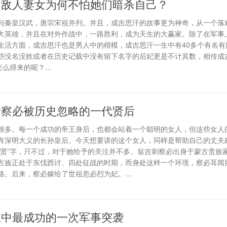
占敌人妻女为何不怕她们暗杀自己？
与秦皇汉武，唐宗宋祖并列。并且，成吉思汗的故事更为神奇，从一个落
大英雄，并且在对外作战中，一路胜利，成为天生的大赢家。除了在军事
生活方面，成吉思汗也是男人中的楷模，成吉思汗一生中有40多个有名有
些没名没姓或者在历史记载中没有留下名字的后妃更是不计其数，相传成
么得来的呢？...
后察必被历史忽略的一代贤后
很多。每一个成功的帝王身后，也都会站着一个聪明的女人，但这些女人
有深明大义的长孙皇后。今天想要讲的这个女人，同样是帮助自己的丈夫
“贤”字，只不过，对于她给予的关注并不多。翁吉刺察必出身于蒙古贵族
古族正处于东伐西讨、四处征战的时期，而身处这样一个环境，察必耳闻
。后来，察必嫁给了世祖忽必烈为妃。...
生中最成功的一次军事突袭