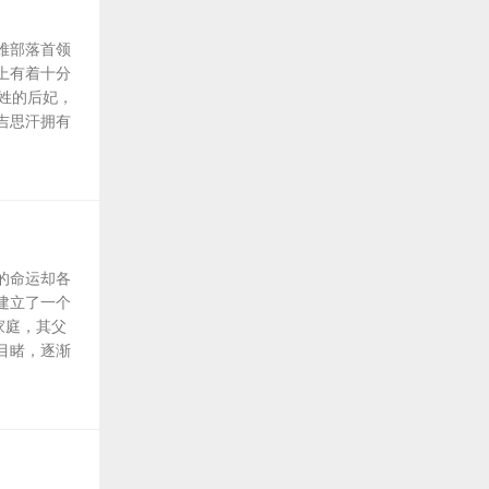
难部落首领
上有着十分
姓的后妃，
吉思汗拥有
的命运却各
建立了一个
家庭，其父
目睹，逐渐