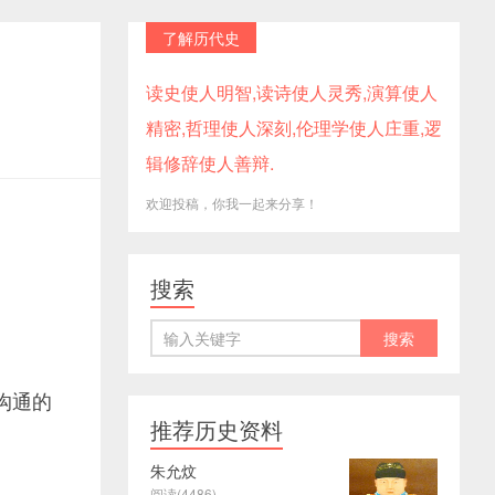
了解历代史
读史使人明智,读诗使人灵秀,演算使人
精密,哲理使人深刻,伦理学使人庄重,逻
辑修辞使人善辩.
欢迎投稿，你我一起来分享！
搜索
沟通的
推荐历史资料
朱允炆
阅读(4486)