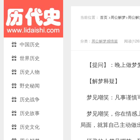
当前位置：
首页
>
周公解梦
>
周公解
分类：
周公解梦感情篇
阅读(
126
中国历史
世界历史
【提问】：晚上做梦梦
历史人物
【解梦释疑】
野史秘闻
梦见嘲笑：凡事谨慎
历史战争
梦见嘲笑，你在情感
历史故事
局面，就算自己主动做
历史文化