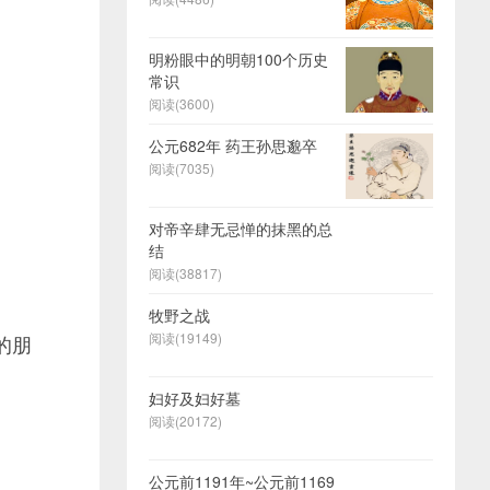
。
明粉眼中的明朝100个历史
常识
阅读(3600)
公元682年 药王孙思邈卒
阅读(7035)
对帝辛肆无忌惮的抹黑的总
结
阅读(38817)
牧野之战
阅读(19149)
的朋
妇好及妇好墓
阅读(20172)
公元前1191年~公元前1169