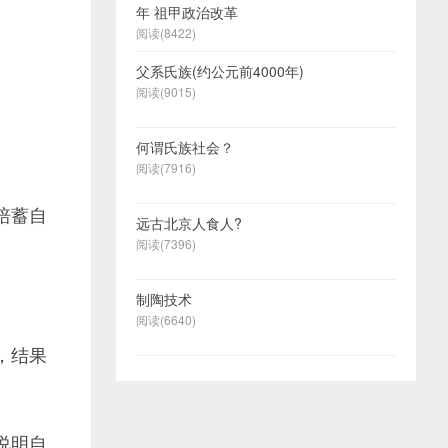
年 祖甲政治改革
阅读(8422)
父系氏族(约公元前4000年)
阅读(9015)
何谓氏族社会？
阅读(7916)
培蓄自
远古北京人食人?
阅读(7396)
制陶技术
阅读(6640)
，结果
说明自