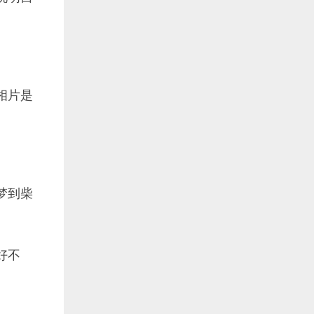
相片是
梦到柴
好不