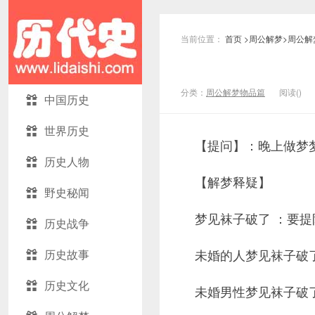
当前位置：
首页
>
周公解梦
>
周公解
分类：
周公解梦物品篇
阅读(
)
中国历史
世界历史
【提问】：晚上做梦梦
历史人物
【解梦释疑】
野史秘闻
梦见袜子破了 ：要
历史战争
未婚的人梦见袜子破
历史故事
历史文化
未婚男性梦见袜子破