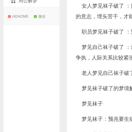
周公解梦
女人梦见袜子破了 
的意志，埋头苦干，才
HDHCMS
微信
职员梦见袜子破了 
梦见自己袜子破了 
争执，人际关系比较紧
老人梦见自己袜子破
梦见袜子破了的梦境
梦见袜子
梦见袜子：预兆要生