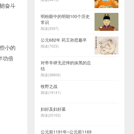
韧奋斗
明粉眼中的明朝100个历史
常识
阅读(3597)
公元682年 药王孙思邈卒
些小的
阅读(7023)
半功倍
对帝辛肆无忌惮的抹黑的总
结
阅读(38806)
牧野之战
阅读(19141)
妇好及妇好墓
阅读(20163)
公元前1191年~公元前1169