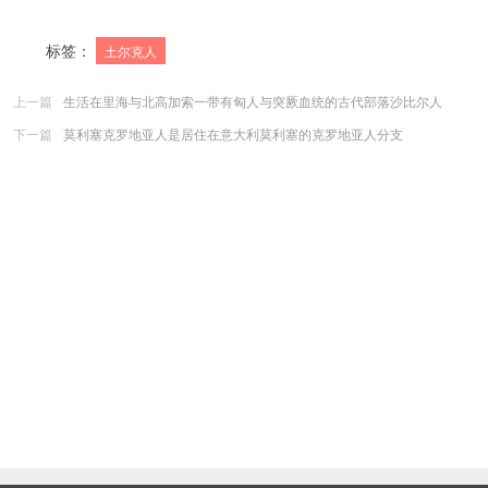
标签：
土尔克人
上一篇
生活在里海与北高加索一带有匈人与突厥血统的古代部落沙比尔人
下一篇
莫利塞克罗地亚人是居住在意大利莫利塞的克罗地亚人分支