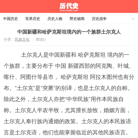
中国历史
世界历史
历史人物
野史秘闻
历史战争
历史故事
历史文化
周公解梦
中国新疆和哈萨克斯坦境内的一个族群土尔克人
分类：
民族文化
阅读(
)
土尔克人是中国新疆和 哈萨克斯坦 境内的一
个族群，主要分布于 中国 新疆西部的阿克陶、叶城、
喀什、阿图什等县市， 哈萨克斯坦 阿拉木图州也有分
布。“土尔克”是“突厥”的别译，也是土尔克人的自称。
除此之外，土尔克人亦把“中华民族”用作本民族自
称。土尔克人半农半牧，尤其擅长放牧，婚姻方面，
土尔克人奉行族内通婚的政策。土尔克人的本民族语
言是土尔克语，他们也能掌握临近的其他民族语言。